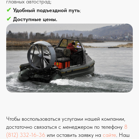
главных автострад;
✔
Удобный подъездной путь
;
✔
Доступные цены.
Остались вопросы?
Позвоните или напишите
нам в мессенджер
office@europarkingspb.ru
+7 (812) 765-05-40
Чтобы воспользоваться услугами нашей компании,
Работаем ежедневно
достаточно связаться с менеджером по телефону
8
с 10:00 до 19:00
(812) 332-16-36
или оставить заявку на
сайте
. Наш