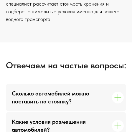
специалист рассчитает стоимость хранения и
подберет оптимальные условия именно для вашего
водного транспорта.
Заполните форму и мы свяжемся
с вами в ближайшее время
Имя
Отвечаем на частые вопросы:
+7
Я соглашаюсь c политикой конфиденциальности
Сколько автомобилей можно
Оставить заявку
поставить на стоянку?
Какие условия размещения
автомобилей?