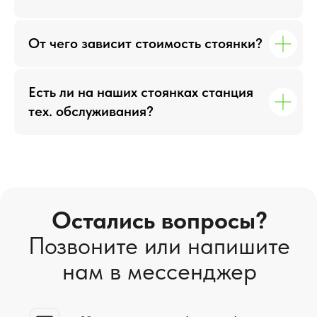
Автомобильные парковки в Санкт-Петербурге
От чего зависит стоимость стоянки?
Сеть удобных городских автопарковок
+7 (812) 765-05-40
Есть ли на наших стоянках станция
Главная
тех. обслуживания?
Парковки
Прайс-лист
Доп. услуги
О нас
Контакты
Скачать коммерческое
предложение в PDF
Политика конфиденциальности